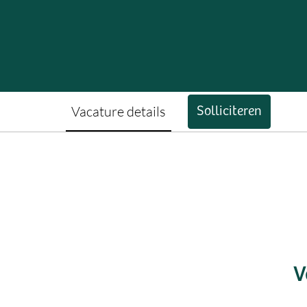
Vacature details
Solliciteren
V