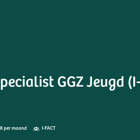
pecialist GGZ Jeugd (I
918 per maand
I-FACT