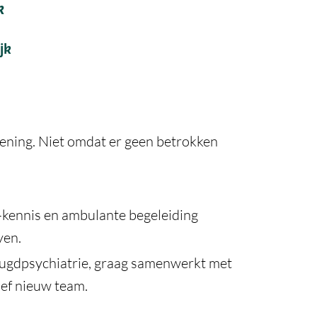
k
jk
lening. Niet omdat er geen betrokken
B-kennis en ambulante begeleiding
ven.
jeugdpsychiatrie, graag samenwerkt met
ief nieuw team.