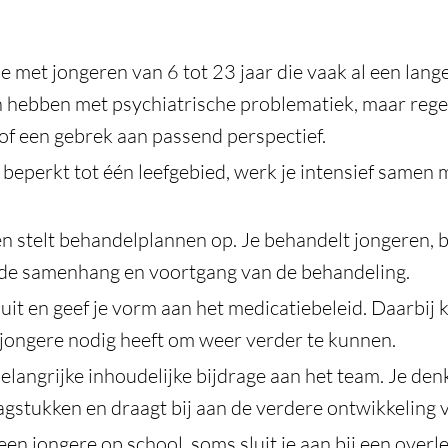
 met jongeren van 6 tot 23 jaar die vaak al een lang
n hebben met psychiatrische problematiek, maar regel
of een gebrek aan passend perspectief.
 beperkt tot één leefgebied, werk je intensief samen
k en stelt behandelplannen op. Je behandelt jongeren, 
 de samenhang en voortgang van de behandeling.
it en geef je vorm aan het medicatiebeleid. Daarbij k
jongere nodig heeft om weer verder te kunnen.
belangrijke inhoudelijke bijdrage aan het team. Je de
aagstukken en draagt bij aan de verdere ontwikkeling 
en jongere op school, soms sluit je aan bij een over