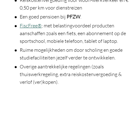
0,50 per km voor dienstreizen
Een goed pensioen bij
PFZW
.
FiscFree®
; met belastingvoordeel producten
aanschaffen zoals een fiets, een abonnement op de
sportschool, mobiele telefoon, tablet of laptop.
Ruime mogelijkheden om door scholing en goede
studiefaciliteiten jezelf verder te ontwikkelen.
Overige aantrekkelijke regelingen (zoals
thuiswerkregeling, extra reiskostenvergoeding &
verlof (ver)kopen).
Enthousiast geworden? We gaan graag met je in gesprek!
Solliciteer direct of neem voor meer informatie contact op
met:
Jolanda van Meel, Manager behandelzaken,
bereikbaar via 088-8460462