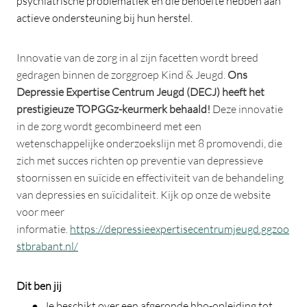
psychiatrische problematiek en die behoefte hebben aan
actieve ondersteuning bij hun herstel.
Innovatie van de zorg in al zijn facetten wordt breed
gedragen binnen de zorggroep Kind & Jeugd.
Ons
Depressie Expertise Centrum Jeugd (DECJ) heeft het
prestigieuze TOPGGz-keurmerk behaald!
Deze innovatie
in de zorg wordt gecombineerd met een
wetenschappelijke onderzoekslijn met 8 promovendi, die
zich met succes richten op preventie van depressieve
stoornissen en suïcide en effectiviteit van de behandeling
van depressies en suïcidaliteit. Kijk op onze de website
voor meer
informatie.
https://depressieexpertisecentrumjeugd.ggzoo
stbrabant.nl/
Dit ben jij
Je beschikt over een afgeronde hbo-opleiding tot