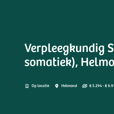
Verpleegkundig Sp
somatiek), Helm
Op locatie
Helmond
€ 5.294 - € 6.