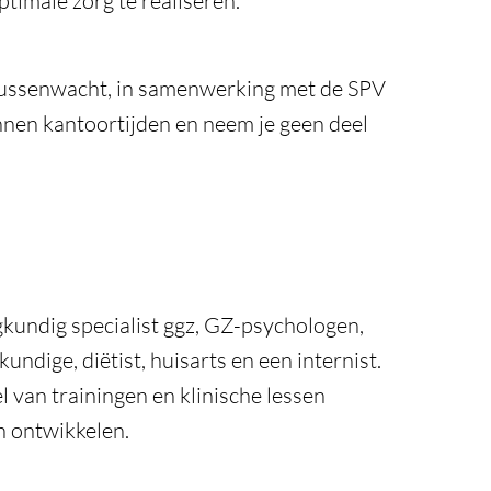
timale zorg te realiseren.
s tussenwacht, in samenwerking met de SPV
nnen kantoortijden en neem je geen deel
gkundig specialist ggz, GZ-psychologen,
dige, diëtist, huisarts en een internist.
l van trainingen en klinische lessen
en ontwikkelen.