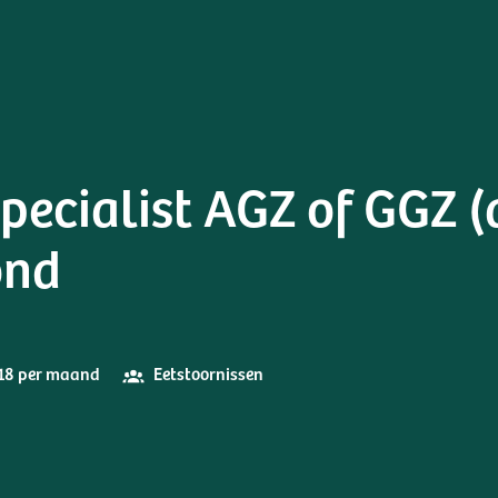
ecialist AGZ of GGZ (a
ond
918 per maand
Eetstoornissen