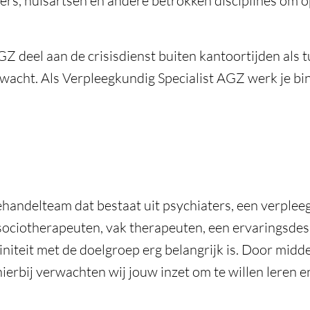
s, huisartsen en andere betrokken disciplines om op
GZ deel aan de crisisdienst buiten kantoortijden al
rwacht. Als Verpleegkundig Specialist AGZ werk je bi
ehandelteam dat bestaat uit psychiaters, een verplee
ociotherapeuten, vak therapeuten, een ervaringsdeskun
niteit met de doelgroep erg belangrijk is. Door midde
, hierbij verwachten wij jouw inzet om te willen leren 