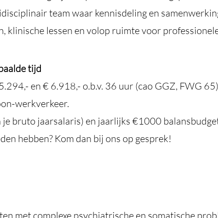
idisciplinair team waar kennisdeling en samenwerking
en, klinische lessen en volop ruimte voor professionele
aalde tijd
5.294,- en € 6.918,- o.b.v. 36 uur (cao GGZ, FWG 65
oon-werkverkeer.
je bruto jaarsalaris) en jaarlijks €1000 balansbudge
eden hebben? Kom dan bij ons op gesprek!
iënten met complexe psychiatrische en somatische pro