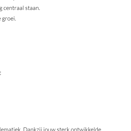
 centraal staan.
 groei.
)
t
blematiek. Dankzij jouw sterk ontwikkelde