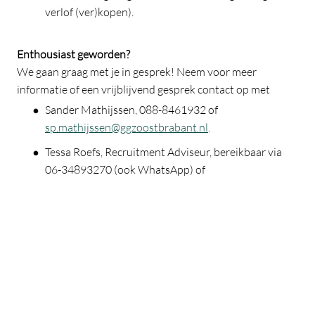
verlof (ver)kopen).
Enthousiast geworden?
We gaan graag met je in gesprek! Neem voor meer
informatie of een vrijblijvend gesprek contact op met
Sander Mathijssen, 088-8461932 of
sp.mathijssen@ggzoostbrabant.nl
.
Tessa Roefs, Recruitment Adviseur, bereikbaar via
06-34893270 (ook WhatsApp) of
recruiter@ggzoostbrabant.nl
.
Zolang deze vacature online staat, kun je reageren. Wacht
echter niet te lang want wij gaan graag in gesprek met de
juiste kandidaat. Zo snel mogelijk na sollicitatie laten wij
weten of wij je uit willen nodigen voor een kennismaking.