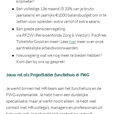
kilometer!
Een volledige 13e maand (8,33% van je bruto
jaarsalaris) en jaarlijks €1000 balansbudget om in te
zetten voor opleiden, extra verlof of extra salaris.
Een goede pensioenregeling
via PFZW (Pensioenfonds Zorg & Welzijn), FiscFree,
TicketsforGood en meer! Lees
hier
meer over onze
aantrekkelijke arbeidsvoorwaarden.
Nieuwsgierig wat we nog meer te bieden hebben?
Kom dan bij ons op gesprek!
Jouw rol als Projectleider functiehuis & FWG
Je werkt binnen het HR‑team aan het functiehuis en de
FWG‑systematiek. Je hebt hierin een duidelijke
specialisatie, maar je werkt nooit alleen. Je hebt veel
contact met HR‑collega’s, managers en professionals uit
het werkveld. Je legt makkelijk contact en vertaalt