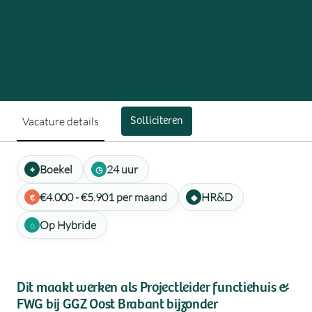
Vacature details
Solliciteren
Boekel
24 uur
€4.000 - €5.901 per maand
HR&D
Op Hybride
Dit maakt werken als Projectleider functiehuis &
FWG bij GGZ Oost Brabant bijzonder