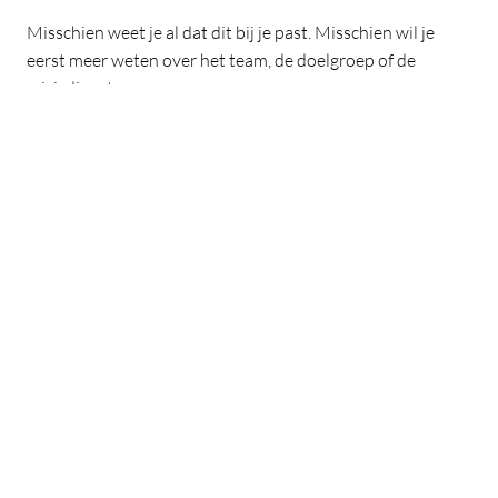
Misschien weet je al dat dit bij je past. Misschien wil je
eerst meer weten over het team, de doelgroep of de
crisisdiensten.
Hoe dan ook: we maken graag kennis met je. Laat je
gegevens achter via de sollicitatieknop of neem contact
met ons op als je eerst nog vragen hebt.
Antonet van Dongen (Verpleegkundig Specialist
GGZ), bereikbaar via 088-8462719
Naziha Achoutair (Manager Behandelzaken),
bereikbaar via
n.achouitar@ggzoostbrabant.nl
Bianca Schouten via
b.schouten@ggzoostbrabant.nl
of 06-81042786 (ook via WhatsApp bereikbaar)
Na je sollicitatie nemen we zo snel mogelijk contact met je
op. Voelt het van beide kanten goed? Dan plannen we een
kennismakingsgesprek.