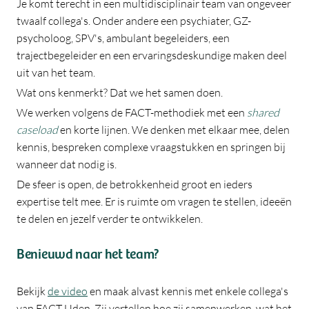
Je komt terecht in een multidisciplinair team van ongeveer
twaalf collega's. Onder andere een psychiater, GZ-
psycholoog, SPV's, ambulant begeleiders, een
trajectbegeleider en een ervaringsdeskundige maken deel
uit van het team.
Wat ons kenmerkt? Dat we het samen doen.
We werken volgens de FACT-methodiek met een
shared
caseload
en korte lijnen. We denken met elkaar mee, delen
kennis, bespreken complexe vraagstukken en springen bij
wanneer dat nodig is.
De sfeer is open, de betrokkenheid groot en ieders
expertise telt mee. Er is ruimte om vragen te stellen, ideeën
te delen en jezelf verder te ontwikkelen.
Benieuwd naar het team?
Bekijk
de video
en maak alvast kennis met enkele collega's
van FACT Uden. Zij vertellen hoe zij samenwerken, wat het