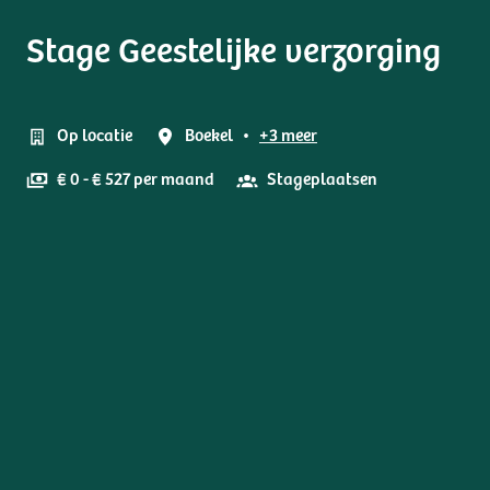
Stage Geestelijke verzorging
Op locatie
Boekel
•
+3 meer
€ 0 - € 527 per maand
Stageplaatsen