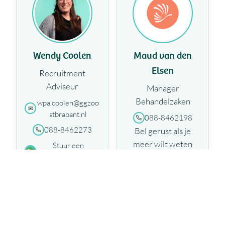
Wendy Coolen
Maud van den
Elsen
Recruitment
Adviseur
Manager
Behandelzaken
wpa.coolen@ggzoo
stbrabant.nl
088-8462198
088-8462273
Bel gerust als je
meer wilt weten
Stuur een
Whatsapp bericht