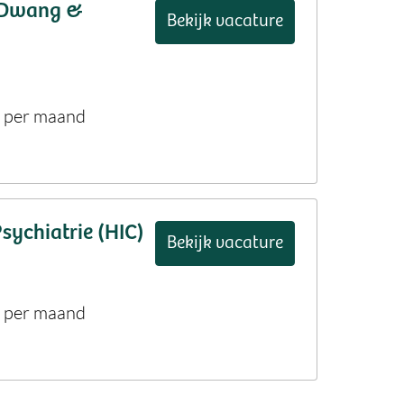
, Dwang &
Bekijk vacature
2 per maand
sychiatrie (HIC)
Bekijk vacature
2 per maand