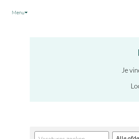
Overslaan
naar
Menu
content
Je vin
Lo
Alle afd