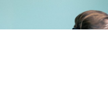
Lees onze verhalen waarin collega's je 
vertellen over het werken bij GGZ 
Oost Brabant of kijk hoe onze 
sollicitatieprocedure verloopt
Onze verhalen
Solliciteren