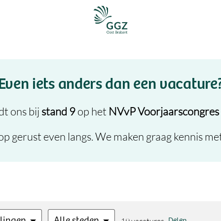
Homepagina
Even iets anders dan een vacature
dt ons bij
stand 9
op het
NVvP Voorjaarscongres
op gerust even langs. We maken graag kennis met 
elingen
Alle steden
Delen