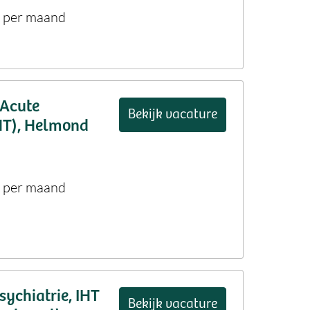
6 per maand
 Acute
Bekijk vacature
IHT), Helmond
2 per maand
sychiatrie, IHT
Bekijk vacature