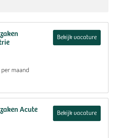
zaken
Bekijk vacature
rie
6 per maand
zaken Acute
Bekijk vacature