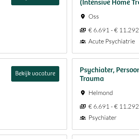
(Intensive Home T
Oss
€ 6.691 - € 11.29
Acute Psychiatrie
Psychiater, Persoo
Bekijk vacature
Trauma
Helmond
€ 6.691 - € 11.29
Psychiater