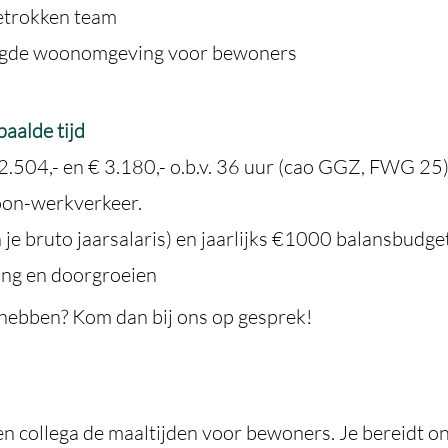
betrokken team
rzorgde woonomgeving voor bewoners
aalde tijd
2.504,- en € 3.180,- o.b.v. 36 uur (cao GGZ, FWG 25
oon-werkverkeer.
je bruto jaarsalaris) en jaarlijks €1000 balansbudge
ling en doorgroeien
hebben? Kom dan bij ons op gesprek!
n collega de maaltijden voor bewoners. Je bereidt on