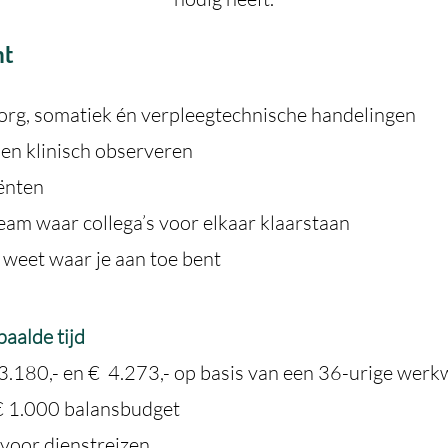
nt
org, somatiek én verpleegtechnische handelingen
e en klinisch observeren
iënten
eam waar collega’s voor elkaar klaarstaan
 weet waar je aan toe bent
aalde tijd
 3.180,- en € 4.273,- op basis van een 36-urige w
 € 1.000 balansbudget
voor dienstreizen