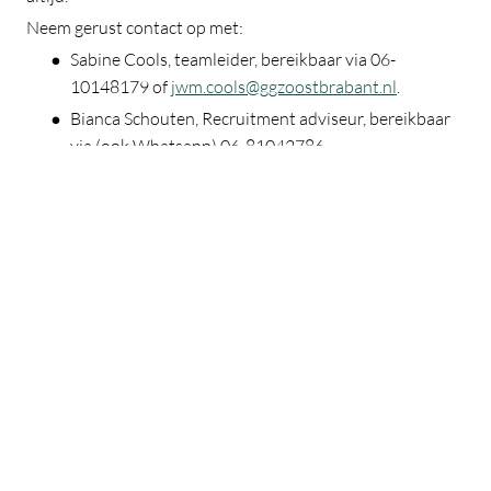
Neem gerust contact op met:
Sabine Cools, teamleider, bereikbaar via 06-
10148179 of
jwm.cools@ggzoostbrabant.nl
.
Bianca Schouten, Recruitment adviseur, bereikbaar
via (ook Whatsapp) 06-81042786,
b.schouten@ggzoostbrabant.nl
GGZ Oost Brabant. Want het is zo gek nog niet om
het samen te doen
Acquisitie naar aanleiding van deze vacature wordt niet op
prijs gesteld
Solliciteren